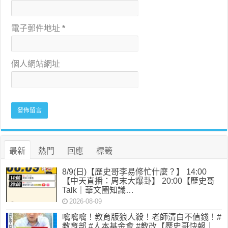
電子郵件地址
*
個人網站網址
最新
熱門
回應
標籤
8/9(日)【歷史哥李易修忙什麼？】 14:00
【中天直播：周末大爆卦】 20:00【歷史哥
Talk｜華文圈知識…
2026-08-09
噙噙噙！教育版狼人殺！老師清白不值錢！#
教育部 #人本基金會 #教改【歷史哥快報｜