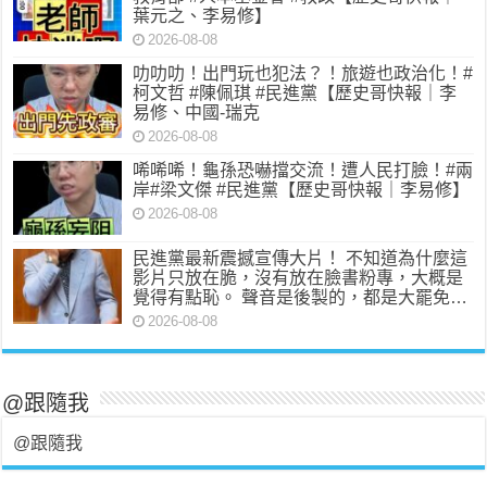
葉元之、李易修】
2026-08-08
叻叻叻！出門玩也犯法？！旅遊也政治化！#
柯文哲 #陳佩琪 #民進黨【歷史哥快報｜李
易修、中國-瑞克
2026-08-08
唏唏唏！龜孫恐嚇擋交流！遭人民打臉！#兩
岸#梁文傑 #民進黨【歷史哥快報｜李易修】
2026-08-08
民進黨最新震撼宣傳大片！ 不知道為什麼這
影片只放在脆，沒有放在臉書粉專，大概是
覺得有點恥。 聲音是後製的，都是大罷免…
2026-08-08
@跟隨我
@跟隨我