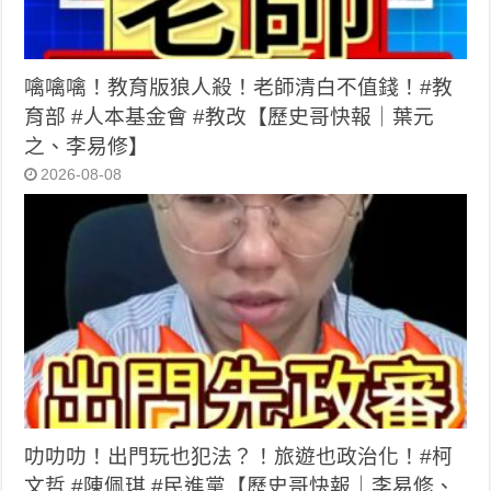
噙噙噙！教育版狼人殺！老師清白不值錢！#教
育部 #人本基金會 #教改【歷史哥快報｜葉元
之、李易修】
2026-08-08
叻叻叻！出門玩也犯法？！旅遊也政治化！#柯
文哲 #陳佩琪 #民進黨【歷史哥快報｜李易修、