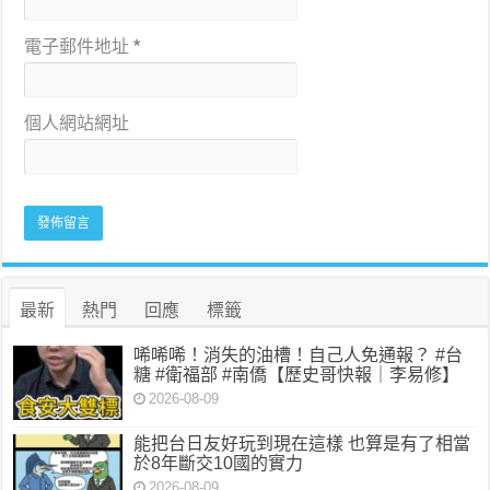
電子郵件地址
*
個人網站網址
最新
熱門
回應
標籤
唏唏唏！消失的油槽！自己人免通報？ #台
糖 #衛福部 #南僑【歷史哥快報｜李易修】
2026-08-09
能把台日友好玩到現在這樣 也算是有了相當
於8年斷交10國的實力
2026-08-09