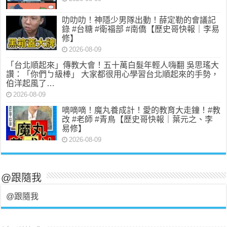
叻叻叻！神隱少男隊出動！薛定勒的會議記
錄 #台糖 #衛福部 #南僑【歷史哥快報｜李易
修】
2026-08-09
「台北順起來」傳教大會！五十萬白髮年輕人嗨翻 吳思瑤大
讚：「你們ㄅ級棒」 大家都很用心學習台北順起來的手勢，
伯洋起風了…
2026-08-09
嘀嘀嘀！魔丸養成計！愛的教育大走鐘！#教
改 #老師 #青鳥【歷史哥快報｜葉元之、李
易修】
2026-08-09
@跟隨我
@跟隨我