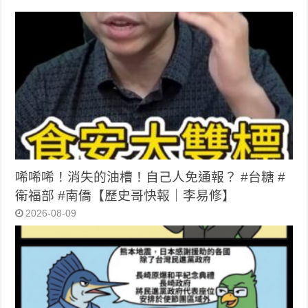
唏唏唏！消失的油槽！自己人免通報？ #台糖 #
衛福部 #南僑【歷史哥快報｜李易修】
2026-08-09