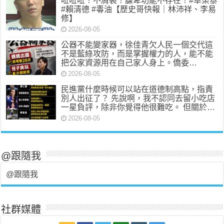
𠰋𠰋𠰋！不屑裝！謙卑功能不存在！#卓榮泰
#賴清德 #毒油【歷史哥快報｜林沛祥、李易
修】
2026-08-05
公器不能變家器，徐佳青欠人民一個交代 ​ 這
不是藍綠攻防，而是掌握權力的人，能不能
把公家資源用在自己家人身上。 ​ 僑委…
2026-08-05
民進黨什麼時候可以站在道德制高點，指責
別人出征了？ 先說啊，我不認同去留小吃店
一星負評，除非你覺得他很難吃。 但關於…
2026-08-05
@跟隨我
@跟隨我
社群媒體