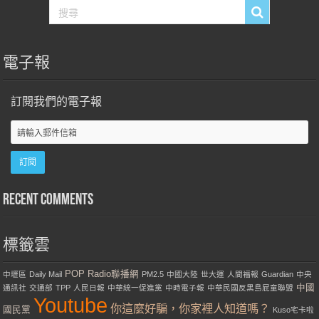
電子報
訂閱我們的電子報
Recent Comments
標籤雲
POP Radio聯播網
中壢區
Daily Mail
PM2.5
中國大陸
世大運
人間福報
Guardian
中央
中國
通訊社
交通部
TPP
人民日報
中華統一促進黨
中時電子報
中華民國反黑島屁童聯盟
Youtube
你這麼好騙，你家裡人知道嗎？
國民黨
Kuso宅卡啦