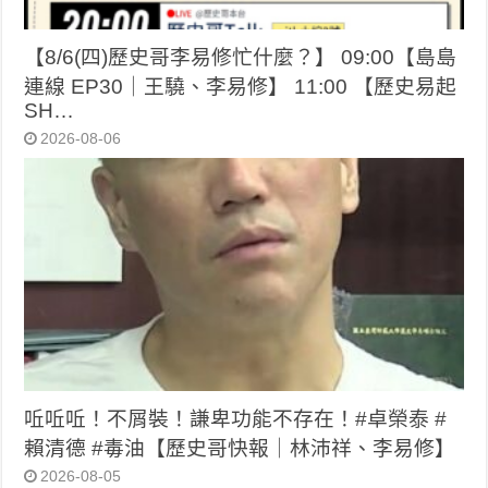
【8/6(四)歷史哥李易修忙什麼？】 09:00【島島
連線 EP30｜王驍、李易修】 11:00 【歷史易起
SH…
2026-08-06
𠰋𠰋𠰋！不屑裝！謙卑功能不存在！#卓榮泰 #
賴清德 #毒油【歷史哥快報｜林沛祥、李易修】
2026-08-05