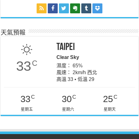
天氣預報
Taipei
Clear Sky
33
C
濕度： 65%
風速： 2km/h 西北
高溫 33 • 低溫 29
C
C
C
33
30
25
星期五
星期六
星期天