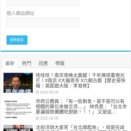
個人網站網址
最新
熱門
回應
標籤
哇哇哇！南京夜晚太震撼！千年佛塔重現光
芒！#南京 #大報恩寺 #六朝古都【歷史哥快
報｜易起遊大陸｜李易修】
2026-08-06
市府公務員：「有一些剩食，是不是可以有
相關的單位來做交流….」 林亮君：「台北市
要讓弱勢團體吃廚餘！！！」 又是這…
2026-08-06
沈伯洋說大家笑「台北順起來」，就是在歧