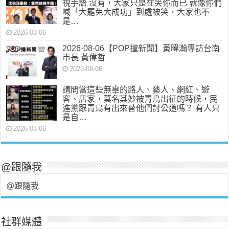
視手語 沒有，大家只是在笑你而已 就像你們
喊「大罷免大成功」到處被笑，大家也不
是…
2026-08-06
2026-08-06【POP撞新聞】黃暐瀚專訪台南
市長 黃偉哲
2026-08-06
請問當這些無辜的路人、藝人、網紅、遊
客、店家，莫名其妙被青鳥出征的時候，民
進黨跟青鳥有出來替他們討公道嗎？ 有人只
是自…
2026-08-06
@跟隨我
@跟隨我
社群媒體