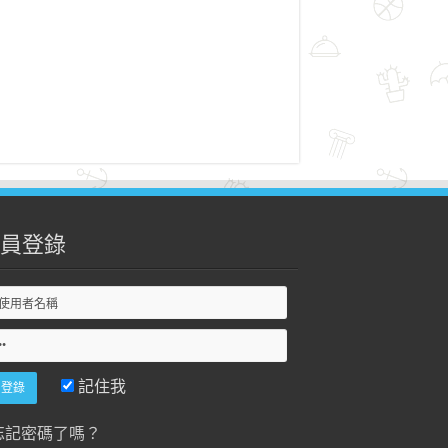
員登錄
記住我
忘記密碼了嗎？