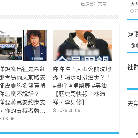
已是最新文章
大
2
@
@
社
洋說亂出征是踩紅
吘吘吘！大型公關洗地
那青鳥兩天前跑去
秀！喝水可排癌毒？！
征皮膚科名醫黃禎
#吳崢 #卓榮泰 #毒油
你怎麼不說話？
【歷史哥快報｜林沛
洋要蔣萬安約束支
祥、李易修】
天
，你的支持者就…
2026-08-06
6-08-06