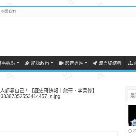
聯繫我們
時事觀點
能源政策
影音專區
流言終結者
人都靠自己！【歷史哥快報｜龍哥、李易修】
最
38387352553414457_n.jpg
2