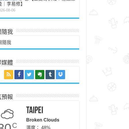
陸｜李易修】
026-08-06
跟隨我
跟隨我
群媒體
氣預報
Taipei
Broken Clouds
30
C
濕度： 48%