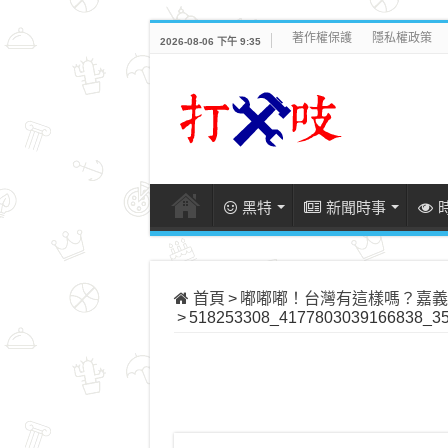
著作權保護
隱私權政策
2026-08-06 下午 9:35
黑特
新聞時事
首頁
>
嘟嘟嘟！台灣有這樣嗎？嘉義
>
518253308_4177803039166838_35