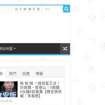
網站地圖
新
熱門
回應
標籤
㕳 㕳 㕳 ！綠就是王法！
抄南僑、查泰山！#南僑
#台糖#民進黨【歷史哥快
報｜李易修】
026-08-06