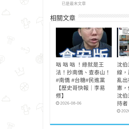
已是最末文章
相關文章
㕳 㕳 㕳 ！綠就是王
沈伯
法！抄南僑、查泰山！
線，
#南僑 #台糖#民進黨
亂出
【歷史哥快報｜李易
憲，
修】
沈伯
持者
2026-08-06
202