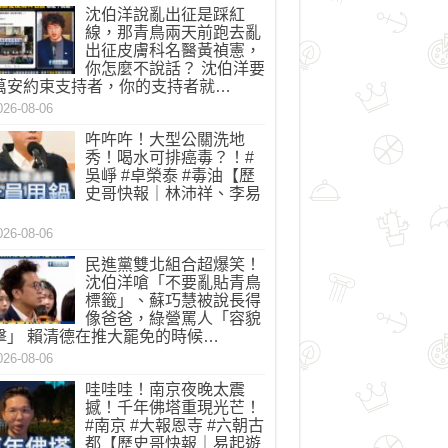
57_n.jpg
沈伯洋說亂出征是踩紅
線，那青鳥兩天前跑去亂
出征皮膚科名醫黃禎憲，
你怎麼不說話？ 沈伯洋要
萬安約束支持者，你的支持者就…
026-08-06
吘吘吘！大型公關洗地
秀！喝水可排癌毒？！#
吳崢 #卓榮泰 #毒油【歷
史哥快報｜林沛祥、李易
】
026-08-06
民進黨雙北組合超爆笑！
沈伯洋嗆「不要亂貼青鳥
標籤」、蘇巧慧被說長得
像爸爸，綠營罵人「容貌
擊」 賴清德在推大罷免的時候…
026-08-06
哇哇哇！南京夜晚太震
撼！千年佛塔重現光芒！
#南京 #大報恩寺 #六朝古
都【歷史哥快報｜易起遊