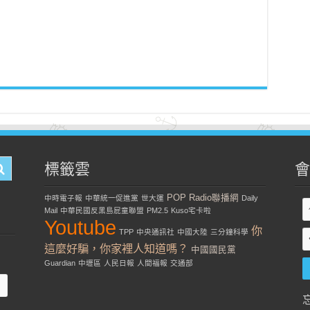
標籤雲
會
POP Radio聯播網
中時電子報
中華統一促進黨
世大運
Daily
Mail
中華民國反黑島屁童聯盟
PM2.5
Kuso宅卡啦
Youtube
你
TPP
中央通訊社
中國大陸
三分鐘科學
這麼好騙，你家裡人知道嗎？
中國國民黨
Guardian
中壢區
人民日報
人間福報
交通部