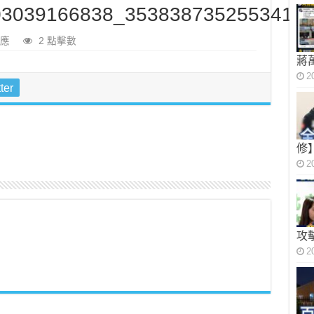
3039166838_35383873525534144
應
2 點擊數
蔣
2
ter
修
2
攻
2