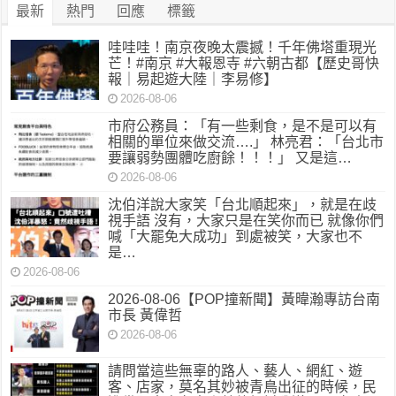
最新
熱門
回應
標籤
哇哇哇！南京夜晚太震撼！千年佛塔重現光
芒！#南京 #大報恩寺 #六朝古都【歷史哥快
報｜易起遊大陸｜李易修】
2026-08-06
市府公務員：「有一些剩食，是不是可以有
相關的單位來做交流….」 林亮君：「台北市
要讓弱勢團體吃廚餘！！！」 又是這…
2026-08-06
沈伯洋說大家笑「台北順起來」，就是在歧
視手語 沒有，大家只是在笑你而已 就像你們
喊「大罷免大成功」到處被笑，大家也不
是…
2026-08-06
2026-08-06【POP撞新聞】黃暐瀚專訪台南
市長 黃偉哲
2026-08-06
請問當這些無辜的路人、藝人、網紅、遊
客、店家，莫名其妙被青鳥出征的時候，民