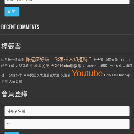
Recent Comments
標籤雲
你這麼好騙，你家裡人知道嗎？
中華統一促進黨
世大運
中國大陸
TPP
中
中國國民黨
POP Radio聯播網
時電子報
人間福報
Guardian
中壢區
PM2.5
中央通訊
Youtube
社
三分鐘科學
中華民國反黑島屁童聯盟
交通部
Daily Mail
Kuso宅
卡啦
人民日報
會員登錄