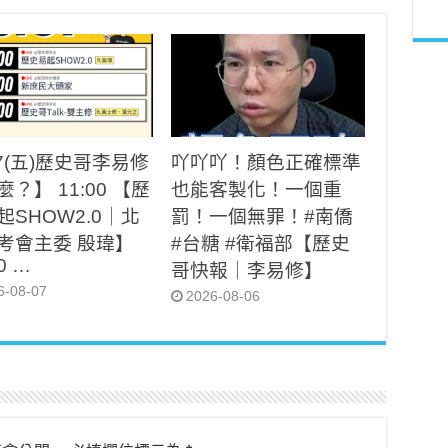
/7(五)歷史哥李易修
吖吖吖！顏色正確標準
？】 11:00 【歷
也能客製化！一個重
起SHOW2.0｜北
罰！一個無罪！#南僑
考會主委 殷瑋】
#台糖 #衛福部【歷史
00 …
哥快報｜李易修】
6-08-07
2026-08-06