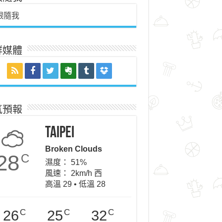
跟隨我
群媒體
氣預報
Taipei
Broken Clouds
28
C
濕度： 51%
風速： 2km/h 西
高溫 29 • 低溫 28
C
C
C
26
25
32