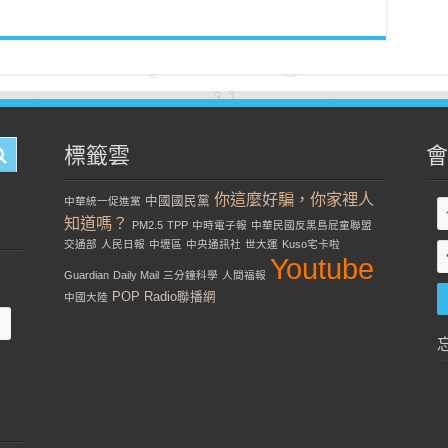
標籤雲
會
你這麼好騙，你家裡人
中國國民黨
中華統一促進黨
知道嗎？
PM2.5
TPP
中時電子報
中華民國反黑島屁童聯盟
交通部
人民日報
中壢區
中央通訊社
世大運
Kuso宅卡啦
Youtube
Guardian
Daily Mail
三分鐘科學
人間福報
POP Radio聯播網
中國大陸