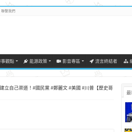
聯繫我們
時事觀點
能源政策
影音專區
流言終結者
立自己渠道！#國民黨 #鄭麗文 #美國 #川普【歷史哥
最