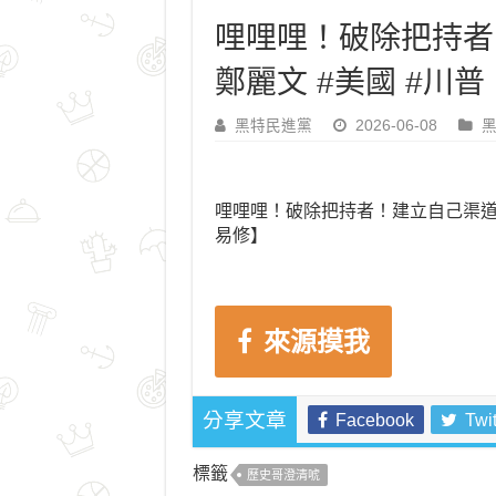
哩哩哩！破除把持者
鄭麗文 #美國 #川
黑特民進黨
2026-06-08
哩哩哩！破除把持者！建立自己渠道！
易修】
來源摸我
Facebook
Twit
分享文章
標籤
歷史哥澄清唬