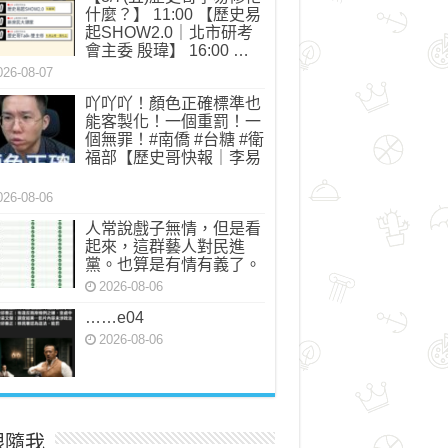
什麼？】 11:00 【歷史易
起SHOW2.0｜北市研考
會主委 殷瑋】 16:00 …
026-08-07
吖吖吖！顏色正確標準也
能客製化！一個重罰！一
個無罪！#南僑 #台糖 #衛
福部【歷史哥快報｜李易
】
026-08-06
人常說戲子無情，但是看
起來，這群藝人對民進
黨。也算是有情有義了。
2026-08-06
……e04
2026-08-06
跟隨我