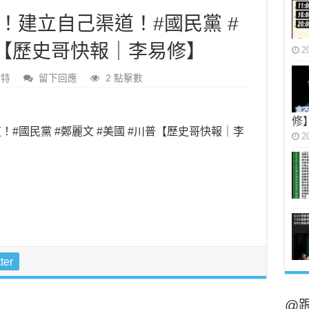
！建立自己渠道！#國民黨 #
普【歷史哥快報｜李易修】
2
黑特
留下回應
2 點擊數
修
#國民黨 #鄭麗文 #美國 #川普【歷史哥快報｜李
2
ter
@