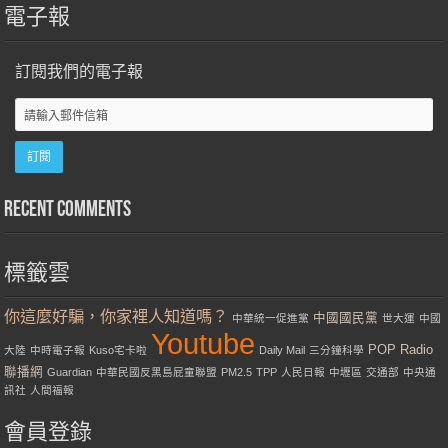
電子報
訂閱我們的電子報
Recent Comments
標籤雲
你這麼好騙，你家裡人知道嗎？
中國國民黨
中華統一促進黨
世大運
中國
Youtube
POP Radio
大陸
中時電子報
Kuso宅卡啦
Daily Mail
三分鐘科學
聯播網
Guardian
中華民國反黑島屁童聯盟
PM2.5
TPP
人民日報
中壢區
交通部
中央通
訊社
人間福報
會員登錄