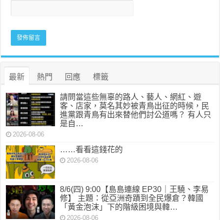
最新
熱門
回應
標籤
請問當這些無辜的路人、藝人、網紅、遊
客、店家，莫名其妙被青鳥出征的時候，民
進黨跟青鳥有出來替他們討公道嗎？ 有人只
是自…
2026-08-06
……看看這錢花的
2026-08-06
8/6(四) 9:00【島島連線 EP30｜王驍、李易
修】 主題：從亞洲奇蹟到全民爆倉？韓國
「黃金泡沫」下的階級困境與韓…
2026-08-06