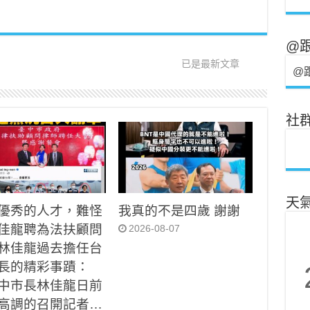
@
已是最新文章
@
社
天
優秀的人才，難怪
我真的不是四歲 謝謝
佳龍聘為法扶顧問
2026-08-07
林佳龍過去擔任台
長的精彩事蹟：
中市長林佳龍日前
高調的召開記者…