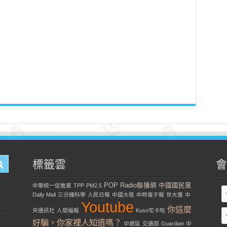
標籤雲
會
POP Radio聯播網
中國國民黨
中華統一促進黨
TPP
PM2.5
Daily Mail
三分鐘科學
人民日報
中國大陸
中時電子報
世大運
中
Youtube
你這麼
央通訊社
人間福報
Kuso宅卡啦
好騙，你家裡人知道嗎？
中壢區
交通部
Guardian
中