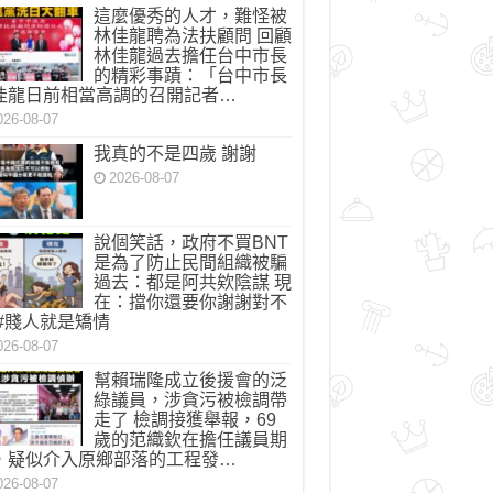
這麼優秀的人才，難怪被
林佳龍聘為法扶顧問 回顧
林佳龍過去擔任台中市長
的精彩事蹟：「台中市長
佳龍日前相當高調的召開記者…
026-08-07
我真的不是四歲 謝謝
2026-08-07
說個笑話，政府不買BNT
是為了防止民間組織被騙
過去：都是阿共欸陰謀 現
在：擋你還要你謝謝對不
 #賤人就是矯情
026-08-07
幫賴瑞隆成立後援會的泛
綠議員，涉貪污被檢調帶
走了 檢調接獲舉報，69
歲的范織欽在擔任議員期
，疑似介入原鄉部落的工程發…
026-08-07