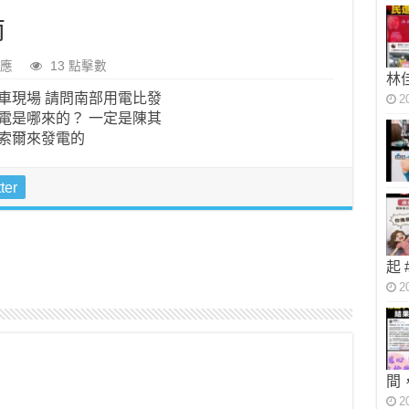
南
應
13 點擊數
林
2
ter
起
2
間
2