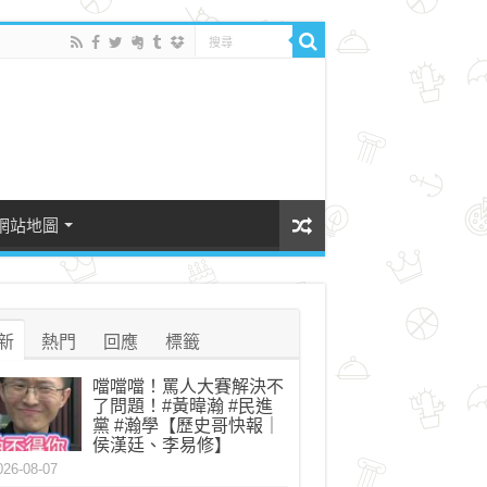
網站地圖
新
熱門
回應
標籤
噹噹噹！罵人大賽解決不
了問題！#黃暐瀚 #民進
黨 #瀚學【歷史哥快報｜
侯漢廷、李易修】
026-08-07