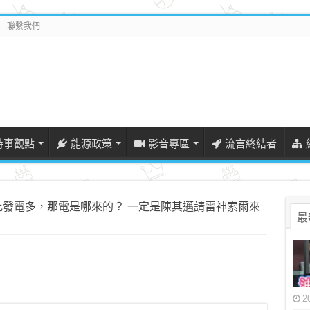
聯繫我們
時事觀點
能源政策
影音專區
流言終結者
比發電多，那電是哪來的？ 一定是陳其邁請雷神索爾來
最
2