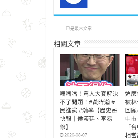
已是最末文章
相關文章
噹噹噹！罵人大賽解決
這麼
不了問題！#黃暐瀚 #
被林
民進黨 #瀚學【歷史哥
回顧
快報｜侯漢廷、李易
中市
修】
「台
相當
2026-08-07